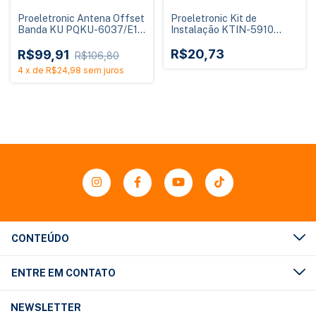
Proeletronic Antena Offset
Proeletronic Kit de
Banda KU PQKU-6037/E10
Instalação KTIN-5910
60cm
Cabo Coaxial RG59 10
Metros
R$20,73
R$99,91
R$106,80
4
x
de
R$24,98
sem juros
CONTEÚDO
ENTRE EM CONTATO
NEWSLETTER