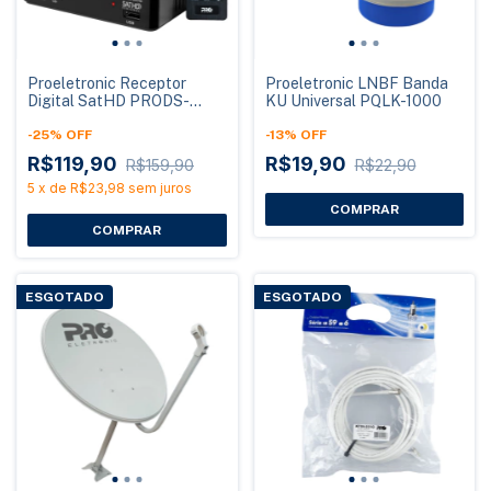
Proeletronic Receptor
Proeletronic LNBF Banda
Digital SatHD PRODS-
KU Universal PQLK-1000
SATHD Banda KU
-
25
%
OFF
-
13
%
OFF
R$119,90
R$19,90
R$159,90
R$22,90
5
x
de
R$23,98
sem juros
ESGOTADO
ESGOTADO