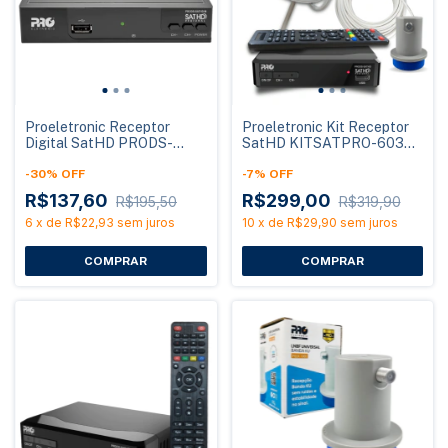
Proeletronic Receptor
Proeletronic Kit Receptor
Digital SatHD PRODS-
SatHD KITSATPRO-6037
SATHD/M Multiponto
com Antena Banda KU
Banda KU
-
30
%
OFF
60cm
-
7
%
OFF
R$137,60
R$299,00
R$195,50
R$319,90
6
x
de
R$22,93
sem juros
10
x
de
R$29,90
sem juros