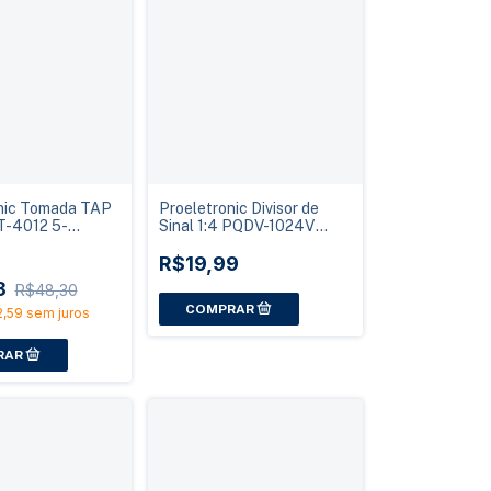
nic Tomada TAP
Proeletronic Divisor de
T-4012 5-
Sinal 1:4 PQDV-1024V
12dB
CATV 1GHz 130dB
Blistado
R$19,99
8
R$48,30
,59
sem juros