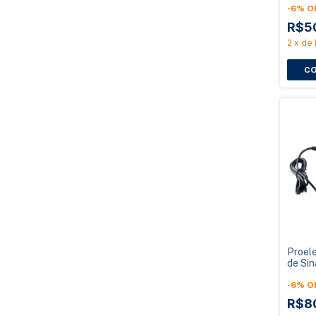
com Fi
-
6
%
O
R$5
2
x
de
Proele
de Sin
PQBT
UHF c
-
6
%
O
R$8