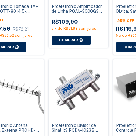
etronic Tomada TAP
Proeletronic Amplificador
Proeletro
ROTT-8014 5-
de Linha PQAL-3000G3
Digital 
MHz 14dB
30dB VHF UHF Bivolt
SATHD B
FF
R$109,90
-
25
%
OFF
7,56
R$119,
5
x
de
R$21,98
sem juros
R$72,21
R$22,52
sem juros
5
x
de
R$2
etronic Antena
Proeletronic Divisor de
Proeletro
al Externa PROHD-
Sinal 1:3 PQDV-1023B
Controle
TE02 Alto Ganho
CATV 1GHz Solder Back
8020G2 p