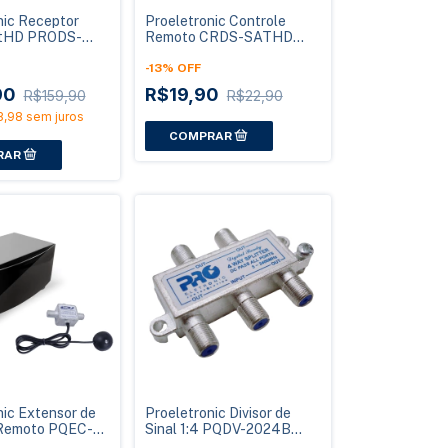
nic Receptor
Proeletronic Controle
SatHD PRODS-
Remoto CRDS-SATHD
anda KU
para Receptor SatHD com
Par de Pilhas
-
13
%
OFF
90
R$19,90
R$159,90
R$22,90
3,98
sem juros
nic Extensor de
Proeletronic Divisor de
 Remoto PQEC-
Sinal 1:4 PQDV-2024B
ara TV
Satélite 5-2400MHz DC