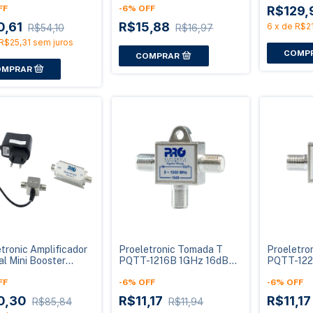
ltro LTE
FF
Blindado
-
6
%
OFF
R$129,
0,61
R$15,88
6
x
de
R$21
R$54,10
R$16,97
R$25,31
sem juros
tronic Amplificador
Proeletronic Tomada T
Proeletro
al Mini Booster
PQTT-1216B 1GHz 16dB
PQTT-122
-4000LTE 40dB
Solder Back
Solder Ba
om Filtro LTE
FF
-
6
%
OFF
-
6
%
OFF
0,30
R$11,17
R$11,1
R$85,84
R$11,94