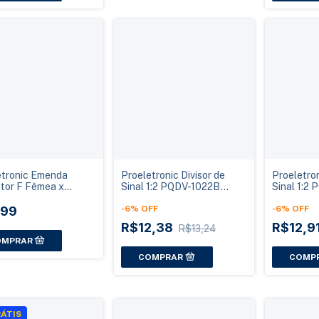
etronic Emenda
Proeletronic Divisor de
Proeletron
tor F Fêmea x
Sinal 1:2 PQDV-1022B
Sinal 1:2
 ACGE0028V para
CATV 1GHz Solder Back
Satélite
oaxial Blister 5 un
,99
130dB
-
6
%
OFF
Pass
-
6
%
OFF
R$12,38
R$12,9
R$13,24
ÁTIS