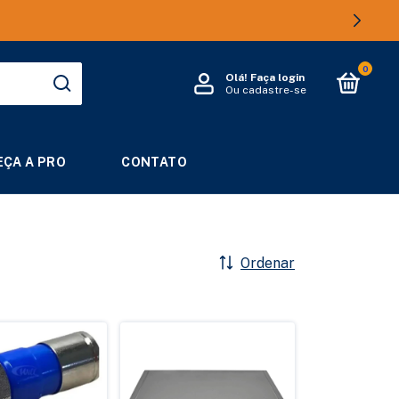
0
Olá!
Faça login
Ou cadastre-se
ÇA A PRO
CONTATO
Ordenar