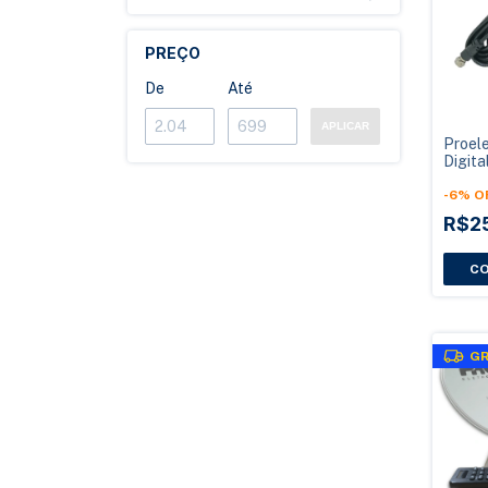
PREÇO
De
Até
APLICAR
Proel
Digit
2400 
Magné
-
6
%
O
R$2
GR