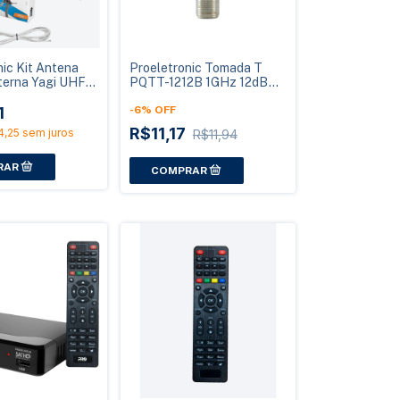
nic Kit Antena
Proeletronic Tomada T
xterna Yagi UHF
PQTT-1212B 1GHz 12dB
10/02 com
Solder Back
Cabo 10m
1
-
6
%
OFF
R$11,17
4,25
sem juros
R$11,94