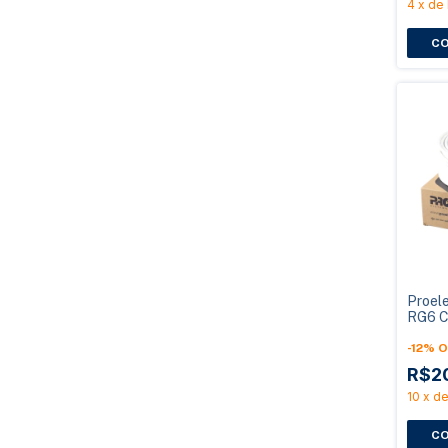
4
x
de
Proele
RG6 
Malha
-
12
%
O
R$2
10
x
d