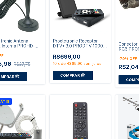
etronic Antena
Proeletronic Receptor
Conector
al Interna PROHD-
DTV+ 3.0 PRODTV-1000
RG6 PRO6
HD com Base
4K Android com Antena
Proeletr
tica
FF
MIMO
R$699,00
-
79
%
OFF
5,96
10
x
de
R$69,90
sem juros
R$27,75
R$2,0
ÁTIS