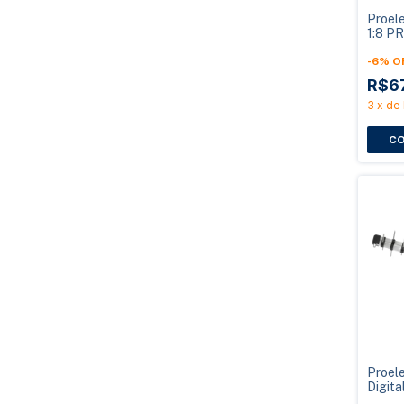
Proel
1:8 P
1000
-
6
%
O
R$6
3
x
de
Proel
Digit
1040L