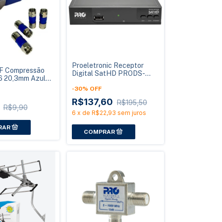
Proeletronic Receptor
 F Compressão
Digital SatHD PRODS-
 20,3mm Azul
SATHD/M Multiponto
onic CNF60012AZ
Banda KU
-
30
%
OFF
R$137,60
R$195,50
4
R$9,90
6
x
de
R$22,93
sem juros