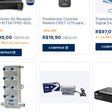
tronic Kit Receptor
Proeletronic Controle
Proeletro
D KITSATPRO-6037
Remoto CRDT-1270 para
Digital E
ntena Banda KU
Conversor Digital PRODT-
PROHD-11
FF
1270
-
13
%
OFF
Mastro e 
R$97,0
99,00
R$19,90
4
x
de
R$2
R$319,90
R$22,90
e
R$29,90
sem juros