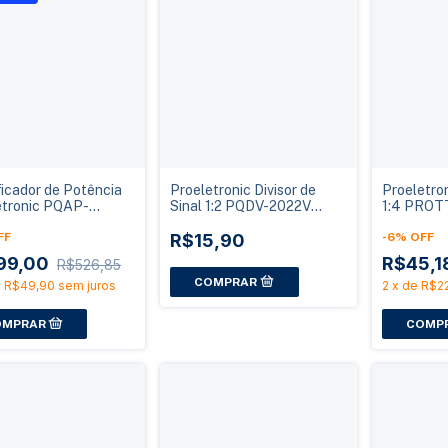
icador de Potência
Proeletronic Divisor de
Proeletro
etronic PQAP-
Sinal 1:2 PQDV-2022V
1:4 PROT
G4
Satélite 5-2400MHz DC
1000MHz 
FF
Pass Blistado
R$15,90
-
6
%
OFF
99,00
R$45,1
R$526,85
e
R$49,90
sem juros
2
x
de
R$22