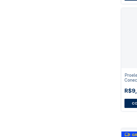
Proel
Conec
Fêmea
Cabo C
R$9
GR