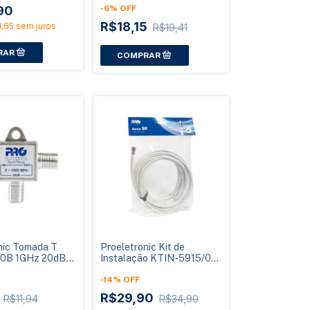
90
Pass
-
6
%
OFF
R$18,15
,65
sem juros
R$19,41
nic Tomada T
Proeletronic Kit de
0B 1GHz 20dB
Instalação KTIN-5915/01
ck
Cabo Coaxial RG59 15
Metros
-
14
%
OFF
7
R$29,90
R$11,94
R$34,90