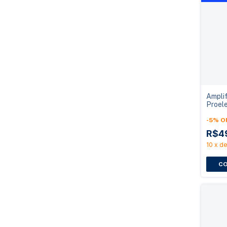
Amplif
Proel
7500
-
5
%
O
R$4
10
x
d