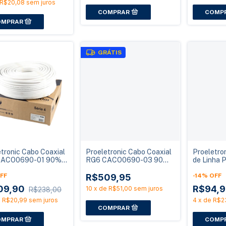
R$20,08
sem juros
GRÁTIS
tronic Cabo Coaxial
Proeletronic Cabo Coaxial
Proeletron
CACO0690-01 90%
RG6 CACO0690-03 90%
de Linha
 100 Metros
Malha 300 Metros
25dB VHF 
FF
R$509,95
-
14
%
OFF
09,90
R$94,
10
x
de
R$51,00
sem juros
R$238,00
e
R$20,99
sem juros
4
x
de
R$2