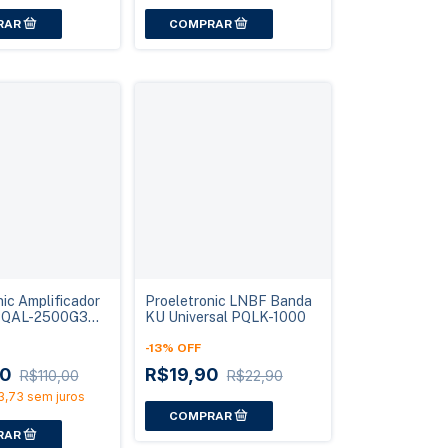
ic Amplificador
Proeletronic LNBF Banda
 PQAL-2500G3
KU Universal PQLK-1000
UHF Bivolt
-
13
%
OFF
90
R$19,90
R$110,00
R$22,90
3,73
sem juros