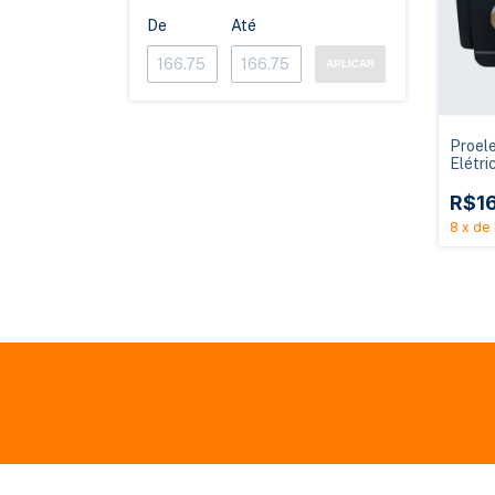
De
Até
APLICAR
Proel
Elétri
PQFE-
R$1
8
x
de