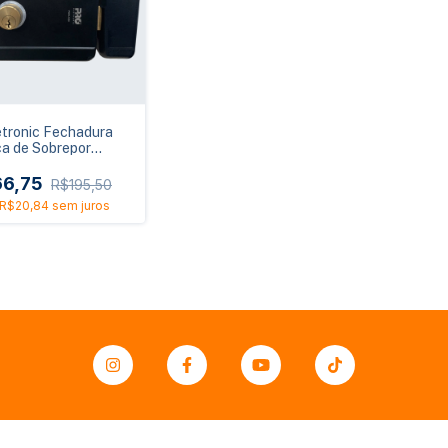
etronic Fechadura
ca de Sobrepor
1000 12V
66,75
R$195,50
R$20,84
sem juros