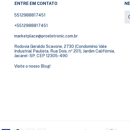
ENTRE EM CONTATO
N
5512988817451
+5512988817451
marketplace@proeletronic.com.br
Rodovia Geraldo Scavone, 2730 (Condomínio Vale
Industrial Paulista, Rua Dois, nº 201), Jardim Califórnia,
Jacareí - SP, CEP 12305-490
Visite o nosso Blog!