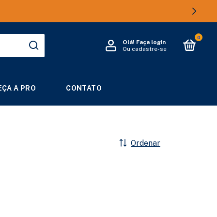
0
Olá!
Faça login
Ou cadastre-se
ÇA A PRO
CONTATO
Ordenar