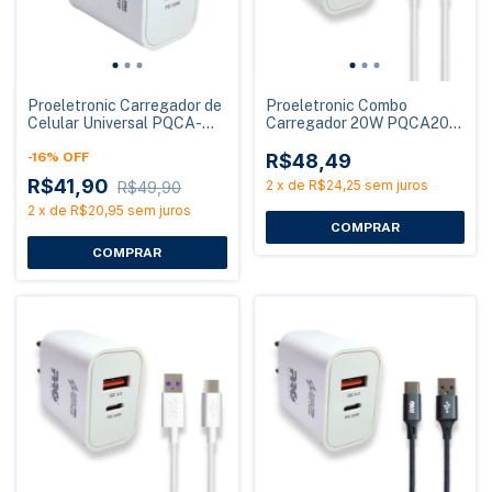
Proeletronic Carregador de
Proeletronic Combo
Celular Universal PQCA-
Carregador 20W PQCA20-
1000/20 Ultrarrápido 20W
100CC com Cabo USB-C
-
16
%
OFF
para USB-C 1 Metro
R$48,49
R$41,90
2
x
de
R$24,25
sem juros
R$49,90
2
x
de
R$20,95
sem juros