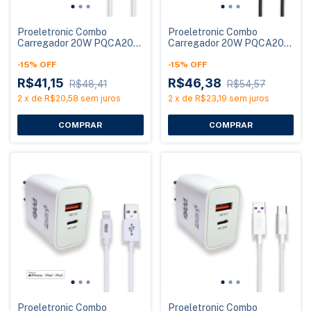
Proeletronic Combo
Proeletronic Combo
Carregador 20W PQCA20-
Carregador 20W PQCA20-
100M com Cabo Micro USB
150C com Cabo USB-A para
1 Metro
-
15
%
OFF
USB-C 1,5m
-
15
%
OFF
R$41,15
R$46,38
R$48,41
R$54,57
2
x
de
R$20,58
sem juros
2
x
de
R$23,19
sem juros
Proeletronic Combo
Proeletronic Combo