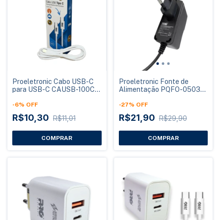
Proeletronic Cabo USB-C
Proeletronic Fonte de
para USB-C CAUSB-100CC
Alimentação PQFO-0503A
1 Metro Branco
5V 2A Original Smart Pro
-
6
%
OFF
-
27
%
OFF
R$10,30
R$21,90
R$11,01
R$29,90