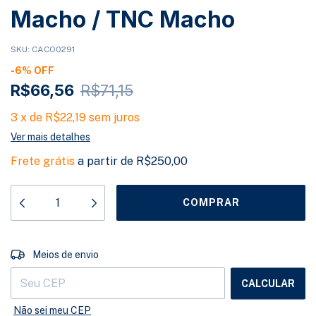
Macho / TNC Macho
SKU:
CACO0291
-
6
%
OFF
R$66,56
R$71,15
3
x
de
R$22,19
sem juros
Ver mais detalhes
Frete grátis
a partir de
R$250,00
ALTERAR CEP
Entregas para o CEP:
Meios de envio
CALCULAR
Não sei meu CEP