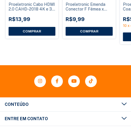
Proeletronic Cabo HDMI
Proeletronic Emenda
Proe
2.0 CAHD-2018 4K e 3D
Conector F Fêmea x
Coa
1,8 Metros
Fêmea ACGE0028V
CAC
R$13,99
para Cabo Coaxial
R$9,99
Mal
R$
Blister 5 un
10
x
CONTEÚDO
ENTRE EM CONTATO