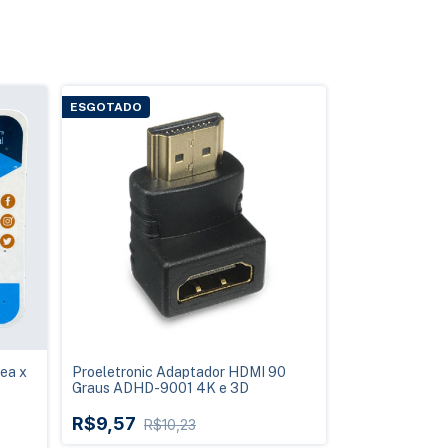
ESGOTADO
ea x
Proeletronic Adaptador HDMI 90
Graus ADHD-9001 4K e 3D
R$9,57
R$10,23