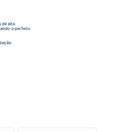
 de alta
nando-o perfeito
alação.