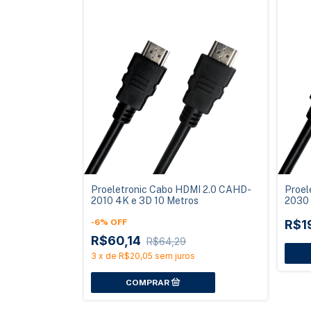
Proeletronic Cabo HDMI 2.0 CAHD-
Proel
2010 4K e 3D 10 Metros
2030 
-
6
%
OFF
R$1
R$60,14
R$64,29
3
x
de
R$20,05
sem juros