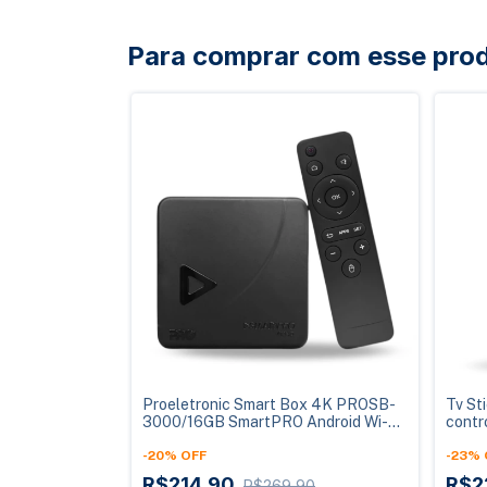
Para comprar com esse pro
Proeletronic Smart Box 4K PROSB-
Tv St
3000/16GB SmartPRO Android Wi-Fi
contr
16GB
Voz
-
20
%
OFF
-
23
%
R$214,90
R$2
R$269,90