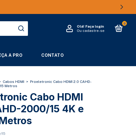
0
Olá!
Faça login
Ou cadastre-se
ÇA A PRO
CONTATO
>
Cabos HDMI
>
Proeletronic Cabo HDMI 2.0 CAHD-
 15 Metros
etronic Cabo HDMI
AHD-2000/15 4K e
 Metros
/15