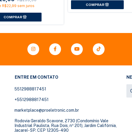
e
R$22,99
sem juros
ENTRE EM CONTATO
N
5512988817451
+5512988817451
marketplace@proeletronic.com.br
Rodovia Geraldo Scavone, 2730 (Condomínio Vale
Industrial Paulista, Rua Dois, nº 201), Jardim Califórnia,
Jacareí - SP, CEP 12305-490