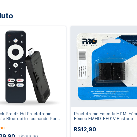
duto
ick Pro 4k Hd Proeletronic
Proeletronic Emenda HDMI Fêm
ole Bluetooth e comando Por
Fêmea EMHD-FE01V Blistado
OFF
R$12,90
29,90
R$299,90