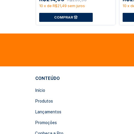
10
x
de
R$21,49
sem juros
10
x
d
CONTEÚDO
Início
Produtos
Lançamentos
Promoções
Conheça a Pro