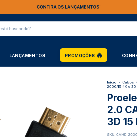
FRETE GRÁTIS ACIMA DE R$ 250,00
LANÇAMENTOS
PROMOÇÕES
CONHE
Início
>
Cabos
2000/15 4K e 3D
Proel
2.0 C
3D 15
SKU:
CAHD-2000