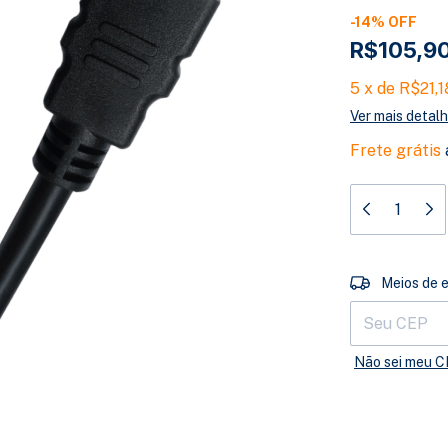
-
14
%
OFF
R$105,9
5
x
de
R$21,1
Ver mais detal
Frete grátis
Entregas para 
Meios de 
Não sei meu 