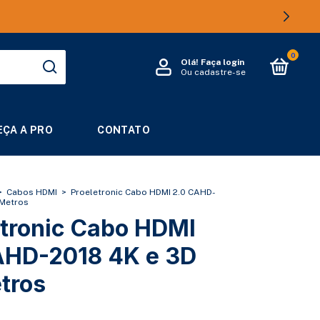
0
Olá!
Faça login
Ou cadastre-se
ÇA A PRO
CONTATO
>
Cabos HDMI
>
Proeletronic Cabo HDMI 2.0 CAHD-
 Metros
etronic Cabo HDMI
AHD-2018 4K e 3D
tros