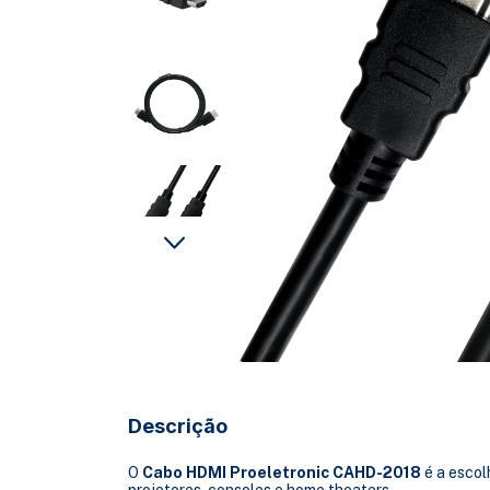
Descrição
O
Cabo HDMI Proeletronic CAHD-2018
é a escol
projetores, consoles e home theaters.