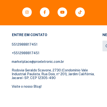
ENTRE EM CONTATO
N
5512988817451
+5512988817451
marketplace@proeletronic.com.br
Rodovia Geraldo Scavone, 2730 (Condomínio Vale
Industrial Paulista, Rua Dois, nº 201), Jardim Califórnia,
Jacareí - SP, CEP 12305-490
Visite o nosso Blog!