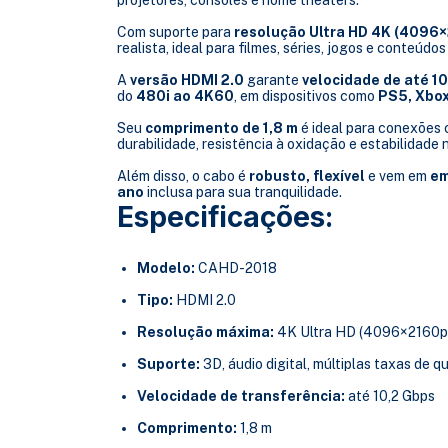
Com suporte para
resolução Ultra HD 4K (4096
realista, ideal para filmes, séries, jogos e conteúdos
A
versão HDMI 2.0
garante
velocidade de até 1
do
480i ao 4K60
, em dispositivos como
PS5, Xbox
Seu
comprimento de 1,8 m
é ideal para conexões 
durabilidade, resistência à oxidação e estabilidade n
Além disso, o cabo é
robusto, flexível
e vem em
em
ano
inclusa para sua tranquilidade.
Especificações:
Modelo:
CAHD-2018
Tipo:
HDMI 2.0
Resolução máxima:
4K Ultra HD (4096×2160p
Suporte:
3D, áudio digital, múltiplas taxas de q
Velocidade de transferência:
até 10,2 Gbps
Comprimento:
1,8 m