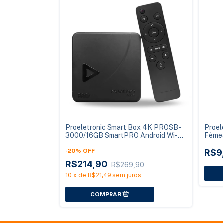
Proeletronic Smart Box 4K PROSB-
Proel
3000/16GB SmartPRO Android Wi-Fi
Fême
16GB
-
20
%
OFF
R$9
R$214,90
R$269,90
10
x
de
R$21,49
sem juros