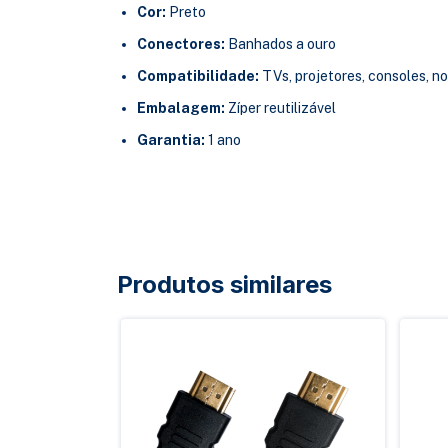
Cor:
Preto
Conectores:
Banhados a ouro
Compatibilidade:
TVs, projetores, consoles, n
Embalagem:
Zíper reutilizável
Garantia:
1 ano
Produtos similares