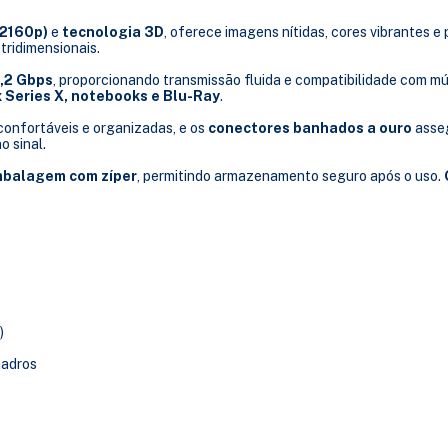
×2160p)
e
tecnologia 3D
, oferece imagens nítidas, cores vibrantes e
 tridimensionais.
0,2 Gbps
, proporcionando transmissão fluida e compatibilidade com mú
 Series X, notebooks e Blu-Ray
.
confortáveis e organizadas, e os
conectores banhados a ouro
asse
o sinal.
balagem com zíper
, permitindo armazenamento seguro após o uso.
)
uadros