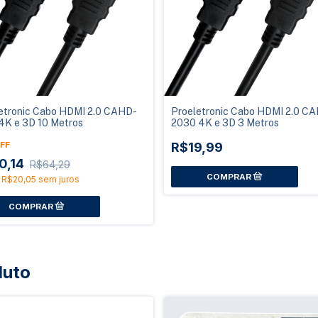
etronic Cabo HDMI 2.0 CAHD-
Proeletronic Cabo HDMI 2.0 C
4K e 3D 10 Metros
2030 4K e 3D 3 Metros
FF
R$19,99
0,14
R$64,29
e
R$20,05
sem juros
duto