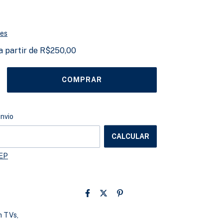
hes
a partir de
R$250,00
ALTERAR CEP
o CEP:
envio
CALCULAR
CEP
 TVs,