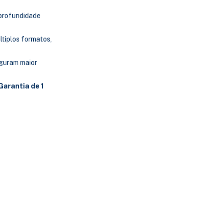
 profundidade
ltiplos formatos,
guram maior
Garantia de 1