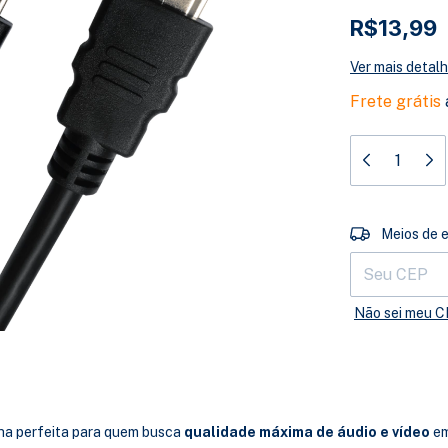
R$13,99
Ver mais detal
Frete grátis
Entregas para 
Meios de 
Não sei meu 
ha perfeita para quem busca
qualidade máxima de áudio e vídeo
em