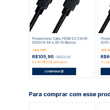
Proeletronic Cabo HDMI 2.0 CAHD-
Proel
2000/15 4K e 3D 15 Metros
2010 
-
14
%
OFF
-
6
%
O
R$105,90
R$6
R$122,99
5
x
de
R$21,18
sem juros
3
x
d
Para comprar com esse pro