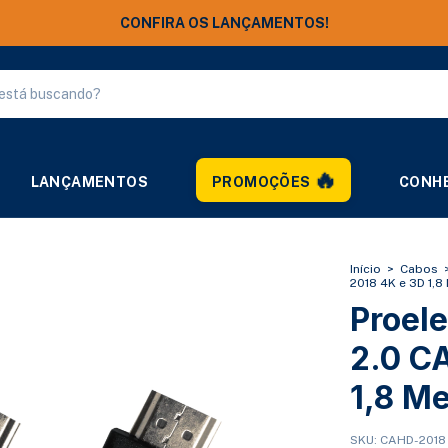
FRETE GRÁTIS ACIMA DE R$ 250,00
LANÇAMENTOS
PROMOÇÕES
CONHE
Início
>
Cabos
2018 4K e 3D 1,8
Proel
2.0 C
1,8 Me
SKU:
CAHD-2018