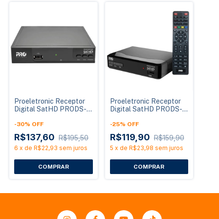
Proeletronic Receptor
Proeletronic Receptor
Digital SatHD PRODS-
Digital SatHD PRODS-
SATHD/M Multiponto
SATHD Banda KU
Banda KU
-
30
%
OFF
-
25
%
OFF
R$137,60
R$119,90
R$195,50
R$159,90
6
x
de
R$22,93
sem juros
5
x
de
R$23,98
sem juros