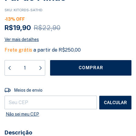
SKU:
KITCRDS-SATHD
-
13
%
OFF
R$19,90
R$22,90
Ver mais detalhes
Frete grátis
a partir de
R$250,00
ALTERAR CEP
Entregas para o CEP:
Meios de envio
CALCULAR
Não sei meu CEP
Descrição