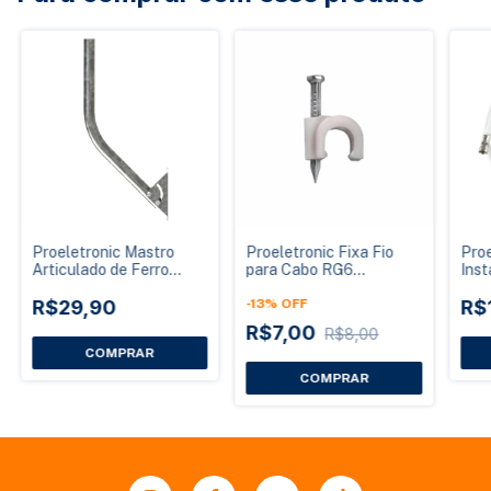
Proeletronic Mastro
Proeletronic Fixa Fio
Proe
Articulado de Ferro
para Cabo RG6
Ins
KTAA-2000 para
ACFI0005B com Prego
Cab
Antena Externa
R$29,90
de Aço Pacote 100
-
13
%
OFF
Met
R$
Unidades
R$7,00
R$8,00