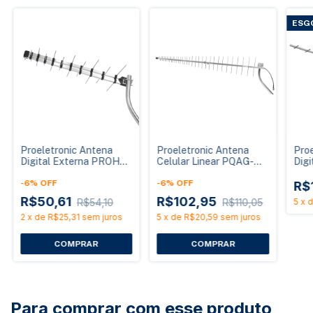
ESG
Proeletronic Antena
Proeletronic Antena
Proe
Digital Externa PROHD-
Celular Linear PQAG-
Digi
1040LTE02 Alto Ganho
5015LTE Full Band
PRO
com Filtro LTE
-
6
%
OFF
15dBi
-
6
%
OFF
Gan
R$
R$50,61
R$102,95
R$54,10
R$110,05
5
x
2
x
de
R$25,31
sem juros
5
x
de
R$20,59
sem juros
Para comprar com esse produto