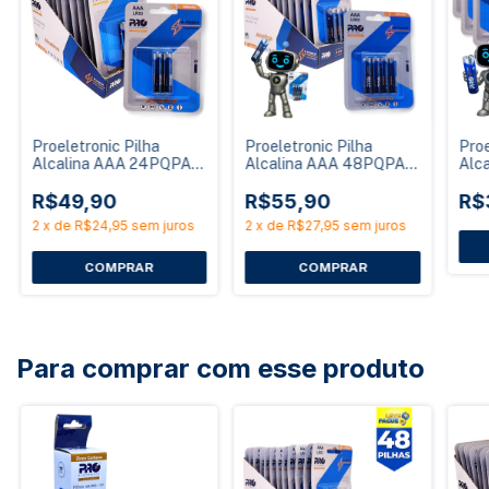
Proeletronic Pilha
Proeletronic Pilha
Proe
Alcalina AAA 24PQPA-
Alcalina AAA 48PQPA-
Alc
AAA2 1,5V Caixa com 24
AAA4 1,5V Caixa com
AAA
Unidades
R$49,90
48 Unidades
R$55,90
16 
R$
2
x
de
R$24,95
sem juros
2
x
de
R$27,95
sem juros
Para comprar com esse produto