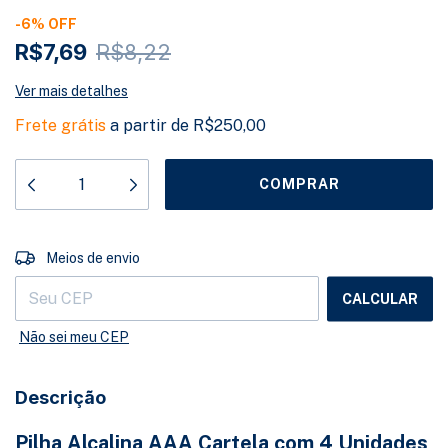
-
6
%
OFF
R$7,69
R$8,22
Ver mais detalhes
Frete grátis
a partir de
R$250,00
ALTERAR CEP
Entregas para o CEP:
Meios de envio
CALCULAR
Não sei meu CEP
Descrição
Pilha Alcalina AAA Cartela com 4 Unidades