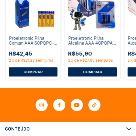
Proeletronic Pilha
Proeletronic Pilha
Proe
Comum AAA 60PQPC-
Alcalina AAA 48PQPA-
Alc
AAA4 Caixa com 15
AAA4 1,5V Caixa com
AAA
Packs de 4 Unidades
R$42,45
48 Unidades
R$55,90
Uni
R$
2
x
de
R$21,23
sem juros
2
x
de
R$27,95
sem juros
2
x
CONTEÚDO