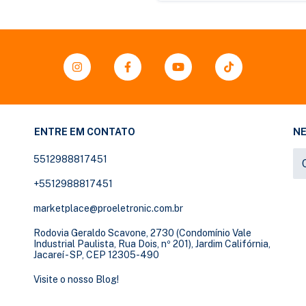
ENTRE EM CONTATO
N
5512988817451
+5512988817451
marketplace@proeletronic.com.br
Rodovia Geraldo Scavone, 2730 (Condomínio Vale
Industrial Paulista, Rua Dois, nº 201), Jardim Califórnia,
Jacareí - SP, CEP 12305-490
Visite o nosso Blog!