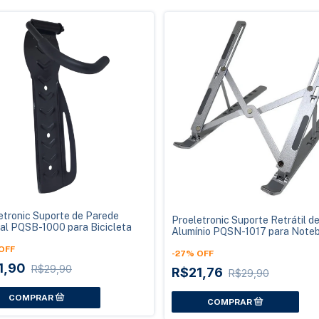
etronic Suporte de Parede
Proeletronic Suporte Retrátil d
cal PQSB-1000 para Bicicleta
Alumínio PQSN-1017 para Note
10 a 17 Polegadas
OFF
-
27
%
OFF
1,90
R$29,90
R$21,76
R$29,90