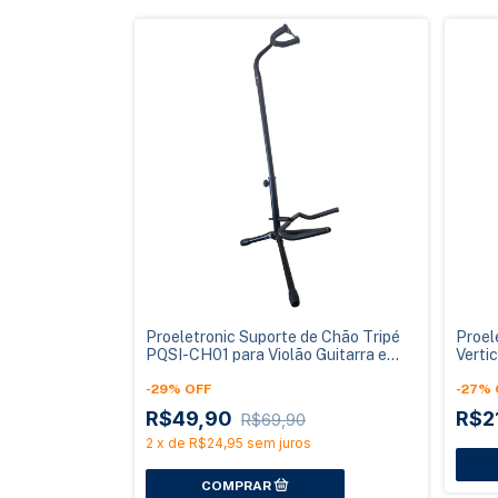
Proeletronic Suporte de Chão Tripé
Proel
PQSI-CH01 para Violão Guitarra e
Verti
Contrabaixo
-
29
%
OFF
-
27
%
R$49,90
R$2
R$69,90
2
x
de
R$24,95
sem juros