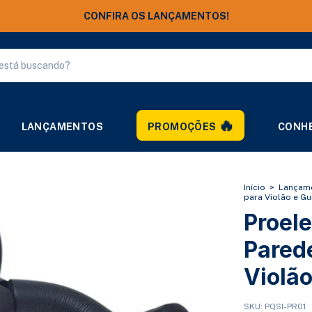
FRETE GRÁTIS ACIMA DE R$ 250,00
LANÇAMENTOS
PROMOÇÕES
CONHE
Início
>
Lançam
para Violão e Gu
Proele
Pared
Violão
SKU:
PQSI-PR01