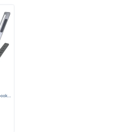
e
book