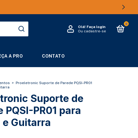
0
Olá!
Faça login
Ou cadastre-se
ÇA A PRO
CONTATO
entos
>
Proeletronic Suporte de Parede PQSI-PR01
itarra
tronic Suporte de
e PQSI-PR01 para
 e Guitarra