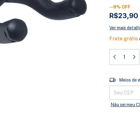
-
-9
%
OFF
R$23,90
Ver mais detal
Frete grátis
Entregas para 
Meios de 
Não sei meu 