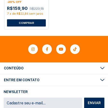
Performance e
-
28
%
OFF
Cobertura Total
R$159,90
R$223,18
7
x
de
R$22,84
sem juros
CONTEÚDO
ENTRE EM CONTATO
NEWSLETTER