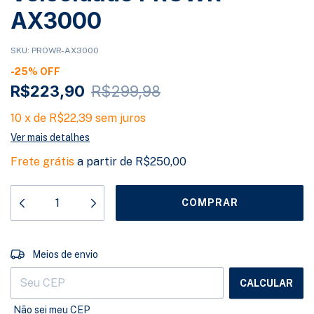
AX3000
SKU:
PROWR-AX3000
-
25
%
OFF
R$223,90
R$299,98
10
x
de
R$22,39
sem juros
Ver mais detalhes
Frete grátis
a partir de
R$250,00
ALTERAR CEP
Entregas para o CEP:
Meios de envio
CALCULAR
Não sei meu CEP