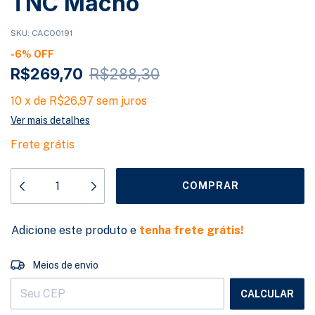
TNC Macho
SKU:
CACO0191
-
6
%
OFF
R$269,70
R$288,30
10
x
de
R$26,97
sem juros
Ver mais detalhes
Frete grátis
Adicione este produto e
tenha frete grátis!
ALTERAR CEP
Entregas para o CEP:
Meios de envio
CALCULAR