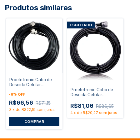
Produtos similares
ESGOTADO
Proeletronic Cabo de
Descida Celular
CACO0291 RGC58 15m
Proeletronic Cabo de
N Macho / TNC Macho
-
6
%
OFF
Descida Celular
CACO0377 RGC58 15m
R$66,56
R$71,15
N Macho / N Macho
R$81,06
R$86,65
3
x
de
R$22,19
sem juros
4
x
de
R$20,27
sem juros